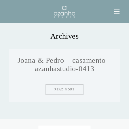
☰
Archives
HOME
Joana & Pedro – casamento –
AZANHA
azanhastudio-0413
GALERIAS
READ MORE
BLOG
INFO