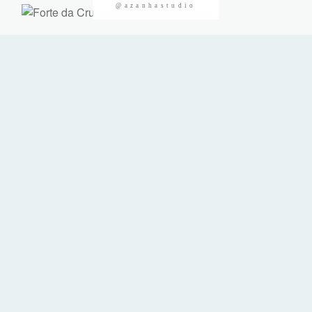
@azanhastudio
CONTACTOS
©2026 Azanha