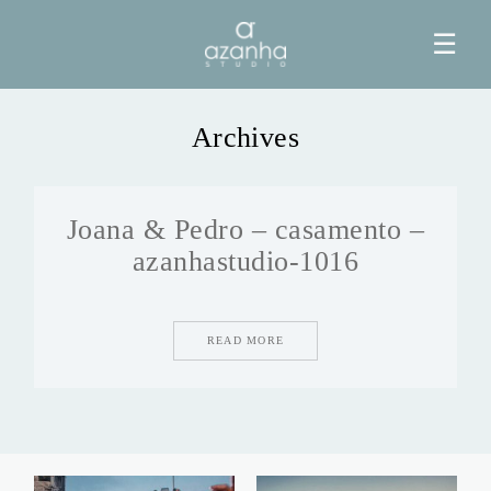
☰
Archives
HOME
Joana & Pedro – casamento –
AZANHA
azanhastudio-1016
GALERIAS
READ MORE
BLOG
INFO