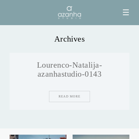
☰
Archives
HOME
Lourenco-Natalija-
AZANHA
azanhastudio-0143
GALERIAS
READ MORE
BLOG
INFO