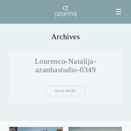
☰
Archives
HOME
Lourenco-Natalija-
AZANHA
azanhastudio-0349
GALERIAS
READ MORE
BLOG
INFO