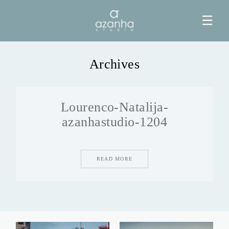
☰
Archives
HOME
Lourenco-Natalija-
AZANHA
azanhastudio-1204
GALERIAS
READ MORE
BLOG
INFO