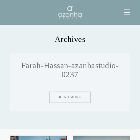
☰
Archives
HOME
Farah-Hassan-azanhastudio-
AZANHA
0237
GALERIAS
READ MORE
BLOG
INFO