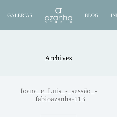
GALERIAS
BLOG
IN
Archives
Joana_e_Luis_-_sessão_-
_fabioazanha-113