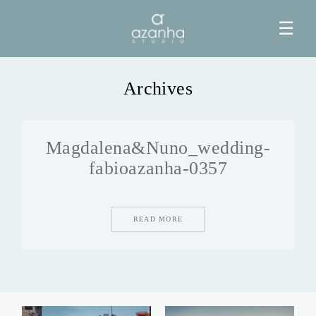
☰
Archives
HOME
Magdalena&Nuno_wedding-
AZANHA
fabioazanha-0357
GALERIAS
READ MORE
BLOG
INFO