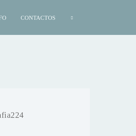
FO
CONTACTOS
afia224