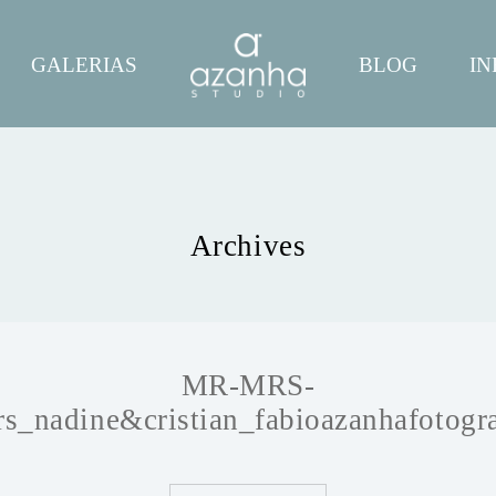
GALERIAS
BLOG
IN
Archives
MR-MRS-
_nadine&cristian_fabioazanhafotogr