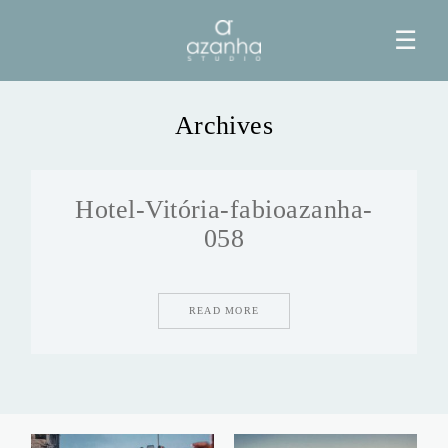
☰
Archives
HOME
Hotel-Vitória-fabioazanha-
AZANHA
058
GALERIAS
READ MORE
BLOG
INFO