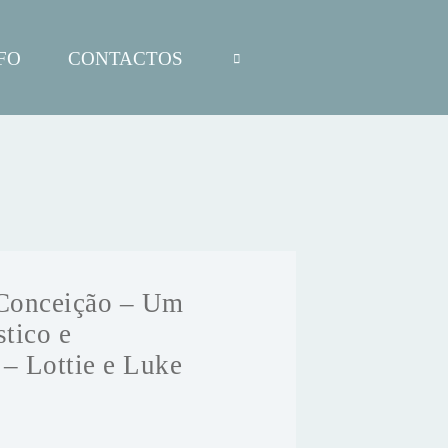
FO
CONTACTOS
 Conceição – Um
stico e
– Lottie e Luke