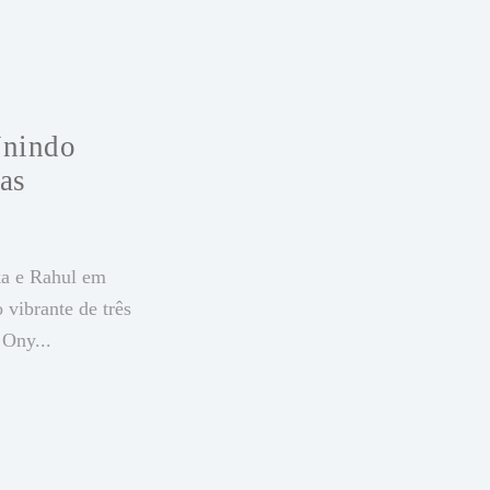
Unindo
as
ka e Rahul em
 vibrante de três
 Ony...